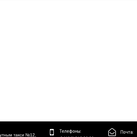


Телефоны:
Почта:
утным такси №12,