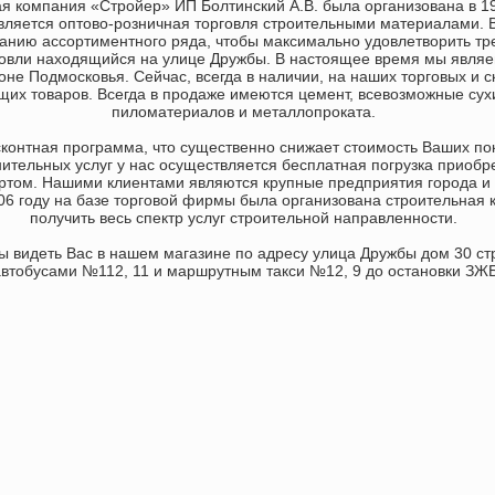
 компания «Стройер» ИП Болтинский А.В. была организована в 19
ляется оптово-розничная торговля строительными материалами. 
нию ассортиментного ряда, чтобы максимально удовлетворить тре
рговли находящийся на улице Дружбы. В настоящее время мы явля
ионе Подмосковья. Сейчас, всегда в наличии, на наших торговых и
их товаров. Всегда в продаже имеются цемент, всевозможные сух
пиломатериалов и металлопроката.
онтная программа, что существенно снижает стоимость Ваших пок
ительных услуг у нас осуществляется бесплатная погрузка приобр
ортом. Нашими клиентами являются крупные предприятия города 
06 году на базе торговой фирмы была организована строительная
получить весь спектр услуг строительной направленности.
видеть Вас в нашем магазине по адресу улица Дружбы дом 30 ст
автобусами №112, 11 и маршрутным такси №12, 9 до остановки ЗЖБ