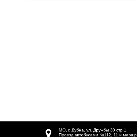
МО, г. Дубна, ул. Дружбы 30 стр 1.

Проезд автобусами №112, 11 и маршр