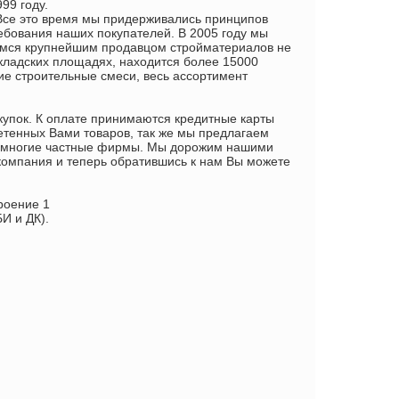
99 году.
Все это время мы придерживались принципов
бования наших покупателей. В 2005 году мы
емся крупнейшим продавцом стройматериалов не
 складских площадях, находится более 15000
ие строительные смеси, весь ассортимент
упок. К оплате принимаются кредитные карты
етенных Вами товаров, так же мы предлагаем
и многие частные фирмы. Мы дорожим нашими
 компания и теперь обратившись к нам Вы можете
роение 1
И и ДК).