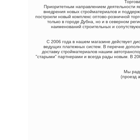
Торговая
Приоритетным направлением деятельности яв
внедрения новых стройматериалов и поддержа
построили новый комплекс оптово-розничной то
только в городе Дубна, но и в северном рег
наименований строительных и сопутствующ
С 2006 года в нашем магазине действует диск
ведущих платежных систем. В перечне дополн
доставку стройматериалов нашим автотрансп
"старыми” партнерами и всегда рады новым. В 20
Мы рады 
(проезд 